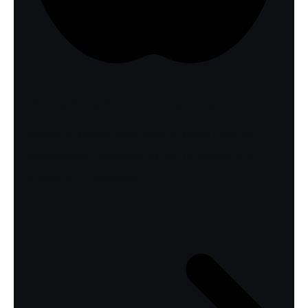
Planificador Nutricional
Diseña tu propia dieta igual (o mejor) que un
nutricionista, comiendo lo que tú quieras y en
menos de 10 minutos.