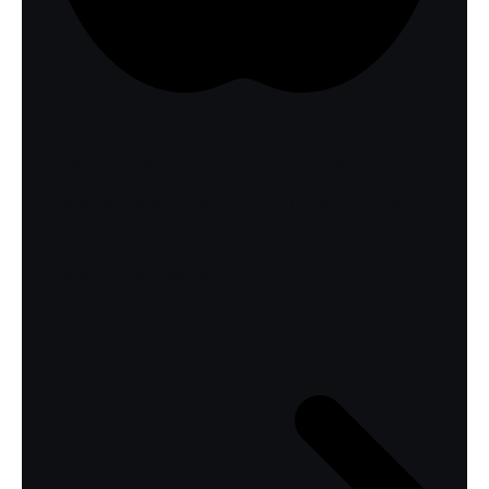
Planificador Nutricional
Diseña tu propia dieta igual (o mejor) que un
nutricionista, comiendo lo que tú quieras y en
menos de 10 minutos.