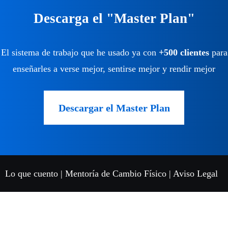
Descarga el "Master Plan"
El sistema de trabajo que he usado ya con
+500 clientes
para
enseñarles a verse mejor, sentirse mejor y rendir mejor
Descargar el Master Plan
Lo que cuento
|
Mentoría de Cambio Físico
|
Aviso Legal