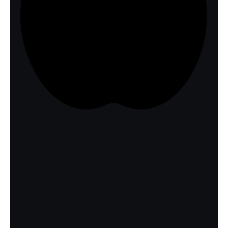
Planificador Nutricional
Diseña tu propia dieta igual (o mejor) que un
nutricionista, comiendo lo que tú quieras y en
menos de 10 minutos.