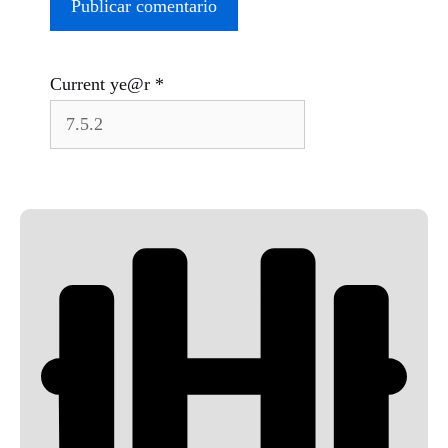
Current ye@r
*