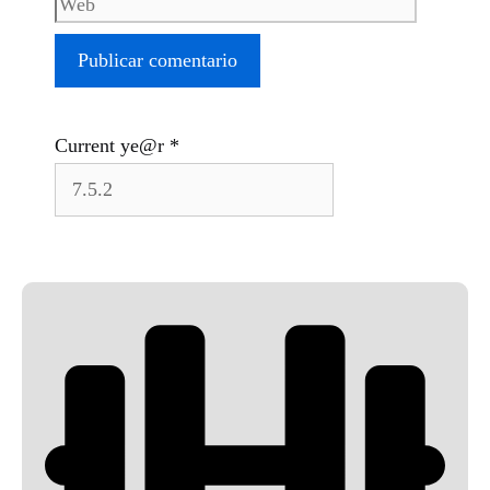
Current ye@r
*